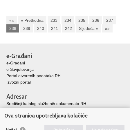
««
« Prethodna
233
234
235
236
237
238
239
240
241
242
Sljedeća »
»»
e-Građani
e-Građani
e-Savjetovanja
Portal otvorenih podataka RH
Izvozni porta
l
Adresar
Središnji katalog službenih dokumenata RH
Adresar tijela javne vlasti
Ova stranica upotrebljava kolačiće
Adresar političkih stranaka u RH
Popis dužnosnika u RH
Nužni
Prihvaćam
Ne prihvaćam