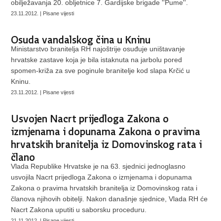
obilježavanja 20. obljetnice 7. Gardijske brigade ''Pume''.
23.11.2012. | Pisane vijesti
Osuda vandalskog čina u Kninu
Ministarstvo branitelja RH najoštrije osuđuje uništavanje
hrvatske zastave koja je bila istaknuta na jarbolu pored
spomen-križa za sve poginule branitelje kod slapa Krčić u
Kninu.
23.11.2012. | Pisane vijesti
Usvojen Nacrt prijedloga Zakona o
izmjenama i dopunama Zakona o pravima
hrvatskih branitelja iz Domovinskog rata i
člano
Vlada Republike Hrvatske je na 63. sjednici jednoglasno
usvojila Nacrt prijedloga Zakona o izmjenama i dopunama
Zakona o pravima hrvatskih branitelja iz Domovinskog rata i
članova njihovih obitelji. Nakon današnje sjednice, Vlada RH će
Nacrt Zakona uputiti u saborsku proceduru.
21.11.2012. | Pisane vijesti