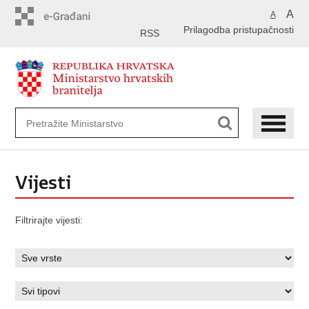
Preskoči
A
A
na
Prilagodba pristupačnosti
glavni
RSS
sadržaj
Vijesti
Filtrirajte vijesti: