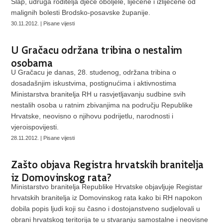
Slap, udruga roditelja djece oboljele, liječene i izliječene od
malignih bolesti Brodsko-posavske županije.
30.11.2012. | Pisane vijesti
U Gračacu održana tribina o nestalim
osobama
U Gračacu je danas, 28. studenog, održana tribina o
dosadašnjim iskustvima, postignućima i aktivnostima
Ministarstva branitelja RH u rasvjetljavanju sudbine svih
nestalih osoba u ratnim zbivanjima na području Republike
Hrvatske, neovisno o njihovu podrijetlu, narodnosti i
vjeroispovijesti.
28.11.2012. | Pisane vijesti
Zašto objava Registra hrvatskih branitelja
iz Domovinskog rata?
Ministarstvo branitelja Republike Hrvatske objavljuje Registar
hrvatskih branitelja iz Domovinskog rata kako bi RH napokon
dobila popis ljudi koji su časno i dostojanstveno sudjelovali u
obrani hrvatskog teritorija te u stvaranju samostalne i neovisne