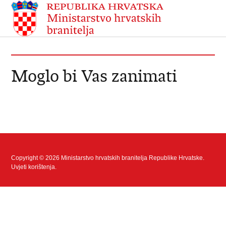
Moglo bi Vas zanimati
Copyright © 2026 Ministarstvo hrvatskih branitelja Republike Hrvatske.
Uvjeti korištenja
.