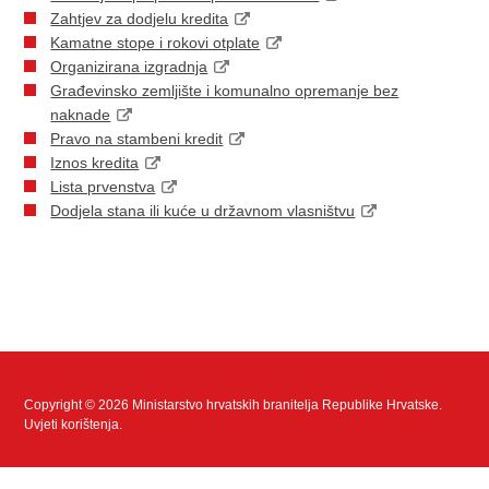
Zahtjev za dodjelu kredita
Kamatne stope i rokovi otplate
Organizirana izgradnja
Građevinsko zemljište i komunalno opremanje bez
naknade
Pravo na stambeni kredit
Iznos kredita
Lista prvenstva
Dodjela stana ili kuće u državnom vlasništvu
Copyright © 2026 Ministarstvo hrvatskih branitelja Republike Hrvatske.
Uvjeti korištenja
.