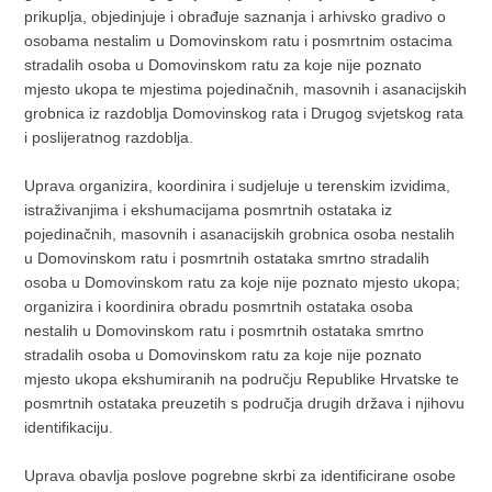
prikuplja, objedinjuje i obrađuje saznanja i arhivsko gradivo o
osobama nestalim u Domovinskom ratu i posmrtnim ostacima
stradalih osoba u Domovinskom ratu za koje nije poznato
mjesto ukopa te mjestima pojedinačnih, masovnih i asanacijskih
grobnica iz razdoblja Domovinskog rata i Drugog svjetskog rata
i poslijeratnog razdoblja.
Uprava organizira, koordinira i sudjeluje u terenskim izvidima,
istraživanjima i ekshumacijama posmrtnih ostataka iz
pojedinačnih, masovnih i asanacijskih grobnica osoba nestalih
u Domovinskom ratu i posmrtnih ostataka smrtno stradalih
osoba u Domovinskom ratu za koje nije poznato mjesto ukopa;
organizira i koordinira obradu posmrtnih ostataka osoba
nestalih u Domovinskom ratu i posmrtnih ostataka smrtno
stradalih osoba u Domovinskom ratu za koje nije poznato
mjesto ukopa ekshumiranih na području Republike Hrvatske te
posmrtnih ostataka preuzetih s područja drugih država i njihovu
identifikaciju.
Uprava obavlja poslove pogrebne skrbi za identificirane osobe