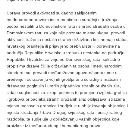
Uprava provodi aktivnosti sukladno zaključenim
međunarodnopravnim instrumentima o suradnji u traženju
osoba nestalih u Domovinskom ratu i smrtno stradalih osoba u
Domovinskom ratu za koje nije poznato mjesto ukopa; provodi
aktivnosti traženja nestalih stranih državljana koji nemaju status
hrvatskog branitelja ili prijavljeno prebivalište ili boravište na
području Republike Hrvatske u trenutku nestanka na području
Republike Hrvatske za vrijeme Domovinskog rata, sukladno
propisima države čiji je državljanin ta osoba i međunarodnim
standardima; provodi međudržavne ugovore/sporazume o
uređenju i održavanju vojnih groblja te u suradnji s matičnim
državama poginulih i umrlih pripadnika stranih oružanih sila,
izdaje suglasnost za iskop, prijenos te promjenu izgleda groblja
i grobova pripadnika stranih oružanih sila; obilježava istražena
mjesta masovnih grobnica i sudjeluje u obilježavanju obljetnica i
mjesta stradanja žrtava Drugog svjetskog rata i poslijeratnog
razdoblja, te sudjeluje u obilježavanju važnih obljetnica koje
proizlaze iz međunarodnog i humanitarnog prava.