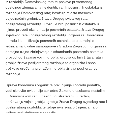
iz razdoblja Domovinskog rata te poslove privremenog
dostojnog zbrinjavanja neidentificiranih posmrtnih ostataka iz
razdoblja Domovinskog rata; istražuje mjesta masovnih i
pojedinačnih grobnica žrtava Drugog svjetskog rata i
poslijeratnog razdoblja i utvrđuje broj posmrtnih ostataka u
njima; provodi ekshumacije posmrtnih ostataka žrtava Drugog
svjetskog rata i poslijeratnog razdoblja, organizira i koordinira
obradu i identifikaciju posmrtnih ostataka te u suradnji s
jedinicama lokalne samouprave i Gradom Zagrebom organizira
dostojno trajno zbrinjavanje ekshumiranih posmrtnih ostataka;
provodi održavanje vojnih groblja, groblja civilnih žrtava rata i
groblja žrtava poslijeratnog razdoblja te organizira i snosi
troškove uređenja pronađenih groblja žrtava poslijeratnog
razdoblja.
Uprava koordinira i organizira prikupljanje i obradu podatka,
vodi cjelovite evidencije sukladno Zakonu o osobama nestalim
u Domovinskom ratu i Zakonu o istraživanju, uređenju i
održavanju vojnih groblja, groblja žrtava Drugog svjetskog rata i
poslijeratnog razdoblja te izdaje uvjerenja o činjenicama o
kojima vodi službene evidencije.