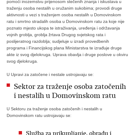
pomoći inozemstvu prijenosom stečenih znanja i iskustava u
traženju osoba nestalih u oružanim sukobima; provodi druge
aktivnosti u vezi s traženjem osoba nestalih u Domovinskom
ratu i smrtno stradalih osoba u Domovinskom ratu za koje nije
poznato mjesto ukopa te istraživanja, uređenja i održavanja
vojnih groblja, groblja žrtava Drugog svjetskog rata i
poslijeratnog razdoblja; sudjeluje u izradi provedbenih
programa i Financijskog plana Ministarstva te izrađuje druge
akte iz svog djelokruga. Uprava obavlja i druge poslove u okviru
svog djelokruga.
U Upravi za zatočene i nestale ustrojavaju se:
Sektor za traženje osoba zatočenih
i nestalih u Domovinskom ratu
U Sektoru za traženje osoba zatočenih i nestalih u
Domovinskom ratu ustrojavaju se:
Služba za prikupljanje, obradu i