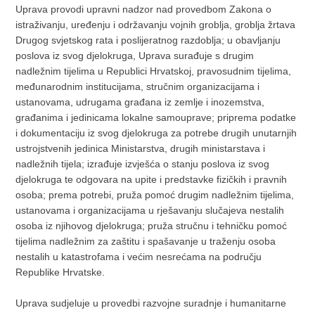
Uprava provodi upravni nadzor nad provedbom Zakona o
istraživanju, uređenju i održavanju vojnih groblja, groblja žrtava
Drugog svjetskog rata i poslijeratnog razdoblja; u obavljanju
poslova iz svog djelokruga, Uprava surađuje s drugim
nadležnim tijelima u Republici Hrvatskoj, pravosudnim tijelima,
međunarodnim institucijama, stručnim organizacijama i
ustanovama, udrugama građana iz zemlje i inozemstva,
građanima i jedinicama lokalne samouprave; priprema podatke
i dokumentaciju iz svog djelokruga za potrebe drugih unutarnjih
ustrojstvenih jedinica Ministarstva, drugih ministarstava i
nadležnih tijela; izrađuje izvješća o stanju poslova iz svog
djelokruga te odgovara na upite i predstavke fizičkih i pravnih
osoba; prema potrebi, pruža pomoć drugim nadležnim tijelima,
ustanovama i organizacijama u rješavanju slučajeva nestalih
osoba iz njihovog djelokruga; pruža stručnu i tehničku pomoć
tijelima nadležnim za zaštitu i spašavanje u traženju osoba
nestalih u katastrofama i većim nesrećama na području
Republike Hrvatske.
Uprava sudjeluje u provedbi razvojne suradnje i humanitarne