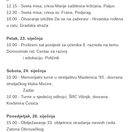
12.15 - Sveta misa; crkva Marije zaštitnice kršćana, Paljuv
12.30 - Sveta misa; crkva sv. Frane, Podprag
18.00 - Otvaranje izložbe
Da se na zaboravi - Hrvatska rođena
u ratu
; Gradska straža
Petak, 23. siječnja
10.00 - Prošireni sat povijesti za učenika 8. razreda na temu
Domovinski rat; Centar za razvoj
i edukaciju, Poličnik
Subota, 24. siječnja
10.00 - Memorijalni turnir u streljaštvu Maslenica '93.; dvorana
streljačkog kluba Mocire;
Zadar
10.00 - Turnir u sjedećoj odbojci; ŠRC Višnjik, dvorana
Krešimira Ćosića
Ponedjeljak, 26. siječnja
15.00 - Obilježavanje 33. obljetnice stradanja nevinih civila
Zatona Obrovačkog