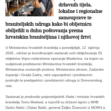
državnih tijela,
lokalne i regionalne
samouprave te
braniteljskih udruga kako bi obljetnicu
obilježili u duhu poštovanja prema
hrvatskim braniteljima i njihovoj žrtvi
U Ministarstvu hrvatskih branitelja u ponedjeljak, 12. siječnja
2026., održan je koordinacijski sastanak uoči obilježavanja 33.
obljetnice Vojno-redarstvene operacije Maslenica, na kojem su
sudjelovali predstavnici Ministarstva hrvatskih branitelja,
Ministarstva unutarnjih poslova, Ministarstva obrane, Zadarske
županije i Grada Zadra, ratni zapovjednici i predstavnici
postrojbi te predsjednici i predstavnici udruga iz Domovinskog
rata.
Sastanak je predvodio potpredsjednik Vlade i ministar hrvatskih
branitelja Tomo Medved, a nazočili su državni tajnici u MHB
Darko Nekić i Zlatan Bašić, general Željko Živanović iz MORH-a