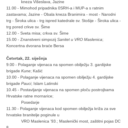
kneza Višeslava, Jazine
11.00 - Mimohod pripadnika 0SRH-a i MUP-a s ratnim
zastavama; Jazine - Obala kneza Branimira - most - Narodni
trg - Široka ulica - trg ispred katedrale sv. Stošije - Široka ulica -
trg pored crkve sv. Šime
12.00 - Sveta misa; crkva sv. Šime
15.00 - Znanstveni simpozij
Sanitet u VRO Maslenica
;
Koncertna dvorana braće Bersa
Četvrtak, 22. siječnja
9.00 - Polaganje vijenaca na spomen obilježju 3. gardijske
brigade
Kune
; Kašić
10.00 - Polaganje vijenaca na spomen obilježju 4. gardijske
brigade
Pauci
; Islam Latinski
10.45 - Postavljanje vijenaca na spomen ploču postrojbama
Hrvatske ratne mornarice;
Posedarje
11.30 - Polaganje vijenaca kod spomen obilježja križa za sve
hrvatske branitelje poginule u
VRO Maslenica ’93.; Maslenički most, zaštitni pojas DC
8