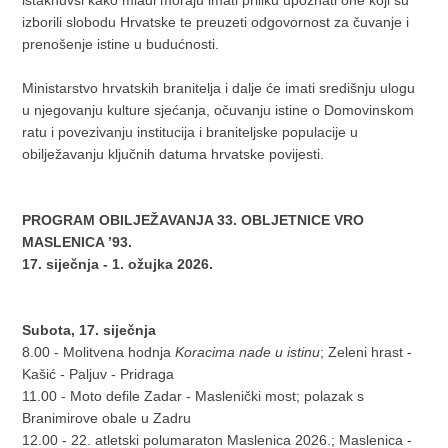
istaknuvši kako mladi moraju imati priliku upoznati one koji su
izborili slobodu Hrvatske te preuzeti odgovornost za čuvanje i
prenošenje istine u budućnosti.
Ministarstvo hrvatskih branitelja i dalje će imati središnju ulogu
u njegovanju kulture sjećanja, očuvanju istine o Domovinskom
ratu i povezivanju institucija i braniteljske populacije u
obilježavanju ključnih datuma hrvatske povijesti.
PROGRAM OBILJEŽAVANJA 33. OBLJETNICE VRO
MASLENICA ’93.
17. siječnja - 1. ožujka 2026.
Subota, 17. siječnja
8.00 - Molitvena hodnja
Koracima nade u istinu
; Zeleni hrast -
Kašić - Paljuv - Pridraga
11.00 - Moto defile Zadar - Maslenički most; polazak s
Branimirove obale u Zadru
12.00 - 22. atletski polumaraton Maslenica 2026.; Maslenica -