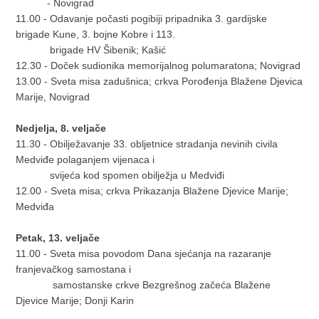
- Novigrad
11.00 - Odavanje počasti pogibiji pripadnika 3. gardijske
brigade Kune, 3. bojne Kobre i 113.
brigade HV Šibenik; Kašić
12.30 - Doček sudionika memorijalnog polumaratona; Novigrad
13.00 - Sveta misa zadušnica; crkva Porođenja Blažene Djevica
Marije, Novigrad
Nedjelja, 8. veljače
11.30 - Obilježavanje 33. obljetnice stradanja nevinih civila
Medviđe polaganjem vijenaca i
svijeća kod spomen obilježja u Medviđi
12.00 - Sveta misa; crkva Prikazanja Blažene Djevice Marije;
Medviđa
Petak, 13. veljače
11.00 - Sveta misa povodom Dana sjećanja na razaranje
franjevačkog samostana i
samostanske crkve Bezgrešnog začeća Blažene
Djevice Marije; Donji Karin