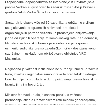
i zapovjednik Zapovjedništva za intervencije iz Ravnateljstva
policije Vedran Augustinović te zadarski župan Josip Bilaver i
gradonačelnik Zadra Šime Erlić sa suradnicima.
Sastanak je okupio više od 30 uzvanika, a održan je s ciljem
usuglašavanja programskih aktivnosti, protokola i
organizacijskih potreba vezanih uz predstojeće obilježavanje
jedne od ključnih operacija iz Domovinskog rata. Kao domaćin,
Ministarstvo hrvatskih branitelja koordiniralo je raspravu i
usmjerilo sudionike prema zajedničkom cilju - dostojanstvenom,
sadržajnom i usklađenom obilježavanju obljetnice VRO
Maslenica.
Naglašena je važnost institucionalne suradnje između državnih
tijela, lokalne i regionalne samouprave te braniteljskih udruga
kako bi obljetnicu obilježili u duhu poštovanja prema hrvatskim
braniteljima i njihovoj žrtvi.
Ministar Medved uputio je snažnu poruku o važnosti
prenošenja istine o Domovinskom ratu mladim generacijama,