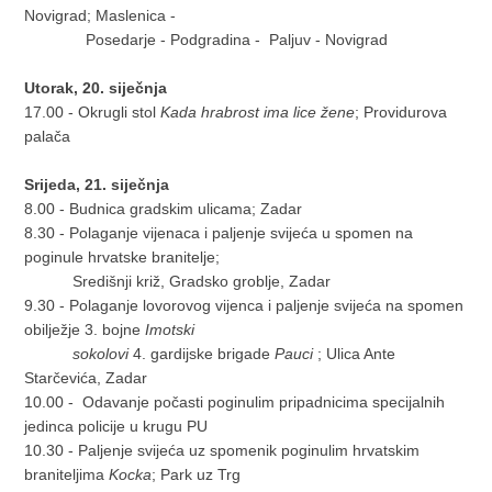
Novigrad; Maslenica -
Posedarje - Podgradina - Paljuv - Novigrad
Utorak, 20. siječnja
17.00 - Okrugli stol
Kada hrabrost ima lice žene
; Providurova
palača
Srijeda, 21. siječnja
8.00 - Budnica gradskim ulicama; Zadar
8.30 - Polaganje vijenaca i paljenje svijeća u spomen na
poginule hrvatske branitelje;
Središnji križ, Gradsko groblje, Zadar
9.30 - Polaganje lovorovog vijenca i paljenje svijeća na spomen
obilježje 3. bojne
Imotski
sokolovi
4. gardijske brigade
Pauci
; Ulica Ante
Starčevića, Zadar
10.00 - Odavanje počasti poginulim pripadnicima specijalnih
jedinca policije u krugu PU
10.30 - Paljenje svijeća uz spomenik poginulim hrvatskim
braniteljima
Kocka
; Park uz Trg