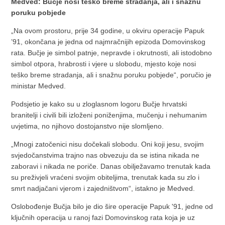
Medved: Bučje nosi teško breme stradanja, ali i snažnu
poruku pobjede
„Na ovom prostoru, prije 34 godine, u okviru operacije Papuk
’91, okončana je jedna od najmračnijih epizoda Domovinskog
rata. Bučje je simbol patnje, nepravde i okrutnosti, ali istodobno
simbol otpora, hrabrosti i vjere u slobodu, mjesto koje nosi
teško breme stradanja, ali i snažnu poruku pobjede“, poručio je
ministar Medved.
Podsjetio je kako su u zloglasnom logoru Bučje hrvatski
branitelji i civili bili izloženi poniženjima, mučenju i nehumanim
uvjetima, no njihovo dostojanstvo nije slomljeno.
„Mnogi zatočenici nisu dočekali slobodu. Oni koji jesu, svojim
svjedočanstvima trajno nas obvezuju da se istina nikada ne
zaboravi i nikada ne poriče. Danas obilježavamo trenutak kada
su preživjeli vraćeni svojim obiteljima, trenutak kada su zlo i
smrt nadjačani vjerom i zajedništvom“, istakno je Medved.
Oslobođenje Bučja bilo je dio šire operacije Papuk '91, jedne od
ključnih operacija u ranoj fazi Domovinskog rata koja je uz