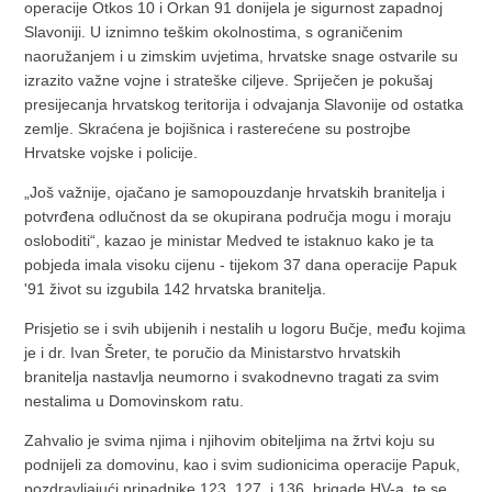
operacije Otkos 10 i Orkan 91 donijela je sigurnost zapadnoj
Slavoniji. U iznimno teškim okolnostima, s ograničenim
naoružanjem i u zimskim uvjetima, hrvatske snage ostvarile su
izrazito važne vojne i strateške ciljeve. Spriječen je pokušaj
presijecanja hrvatskog teritorija i odvajanja Slavonije od ostatka
zemlje. Skraćena je bojišnica i rasterećene su postrojbe
Hrvatske vojske i policije.
„Još važnije, ojačano je samopouzdanje hrvatskih branitelja i
potvrđena odlučnost da se okupirana područja mogu i moraju
osloboditi“, kazao je ministar Medved te istaknuo kako je ta
pobjeda imala visoku cijenu - tijekom 37 dana operacije Papuk
'91 život su izgubila 142 hrvatska branitelja.
Prisjetio se i svih ubijenih i nestalih u logoru Bučje, među kojima
je i dr. Ivan Šreter, te poručio da Ministarstvo hrvatskih
branitelja nastavlja neumorno i svakodnevno tragati za svim
nestalima u Domovinskom ratu.
Zahvalio je svima njima i njihovim obiteljima na žrtvi koju su
podnijeli za domovinu, kao i svim sudionicima operacije Papuk,
pozdravljajući pripadnike 123. 127. i 136. brigade HV-a, te se