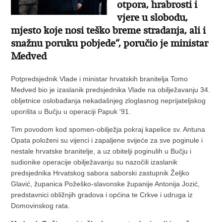
otpora, hrabrosti i
vjere u slobodu,
mjesto koje nosi teško breme stradanja, ali i
snažnu poruku pobjede“, poručio je ministar
Medved
Potpredsjednik Vlade i ministar hrvatskih branitelja Tomo
Medved bio je izaslanik predsjednika Vlade na obilježavanju 34.
obljetnice oslobađanja nekadašnjeg zloglasnog neprijateljskog
uporišta u Bučju u operaciji Papuk '91.
Tim povodom kod spomen-obilježja pokraj kapelice sv. Antuna
Opata položeni su vijenci i zapaljene svijeće za sve poginule i
nestale hrvatske branitelje, a uz obitelji poginulih u Bučju i
sudionike operacije obilježavanju su nazočili izaslanik
predsjednika Hrvatskog sabora saborski zastupnik Željko
Glavić, županica Požeško-slavonske županije Antonija Jozić,
predstavnici obližnjih gradova i općina te Crkve i udruga iz
Domovinskog rata.