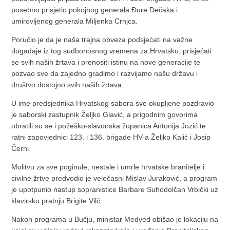
posebno prisjetio pokojnog generala Đure Dečaka i
umirovljenog generala Miljenka Crnjca.
Poručio je da je naša trajna obveza podsjećati na važne
događaje iz tog sudbonosnog vremena za Hrvatsku, prisjećati
se svih naših žrtava i prenositi istinu na nove generacije te
pozvao sve da zajedno gradimo i razvijamo našu državu i
društvo dostojno svih naših žrtava.
U ime predsjednika Hrvatskog sabora sve okupljene pozdravio
je saborski zastupnik Željko Glavić, a prigodnim govorima
obratili su se i požeško-slavonska županica Antonija Jozić te
ratni zapovjednici 123. i 136. brigade HV-a Željko Kalić i Josip
Černi.
Molitvu za sve poginule, nestale i umrle hrvatske branitelje i
civilne žrtve predvodio je velečasni Mislav Juraković, a program
je upotpunio nastup sopranistice Barbare Suhodolčan Vrbički uz
klavirsku pratnju Brigite Vilč.
Nakon programa u Bučju, ministar Medved obišao je lokaciju na