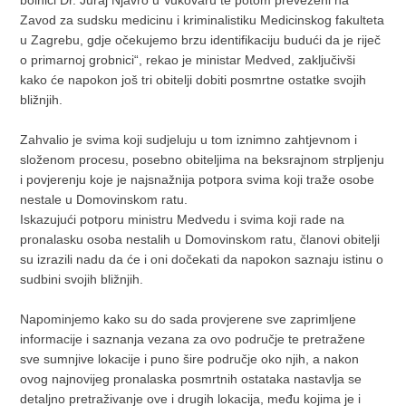
bolnici Dr. Juraj Njavro u Vukovaru te potom prevezeni na
Zavod za sudsku medicinu i kriminalistiku Medicinskog fakulteta
u Zagrebu, gdje očekujemo brzu identifikaciju budući da je riječ
o primarnoj grobnici“, rekao je ministar Medved, zaključivši
kako će napokon još tri obitelji dobiti posmrtne ostatke svojih
bližnjih.
Zahvalio je svima koji sudjeluju u tom iznimno zahtjevnom i
složenom procesu, posebno obiteljima na beksrajnom strpljenju
i povjerenju koje je najsnažnija potpora svima koji traže osobe
nestale u Domovinskom ratu.
Iskazujući potporu ministru Medvedu i svima koji rade na
pronalasku osoba nestalih u Domovinskom ratu, članovi obitelji
su izrazili nadu da će i oni dočekati da napokon saznaju istinu o
sudbini svojih bližnjih.
Napominjemo kako su do sada provjerene sve zaprimljene
informacije i saznanja vezana za ovo područje te pretražene
sve sumnjive lokacije i puno šire područje oko njih, a nakon
ovog najnovijeg pronalaska posmrtnih ostataka nastavlja se
detaljno pretraživanje ove i drugih lokacija, među kojima je i