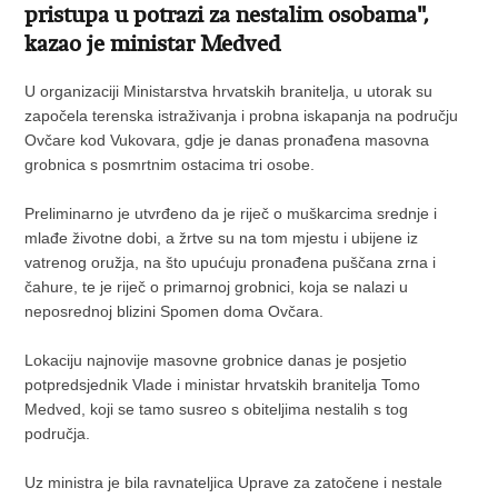
pristupa u potrazi za nestalim osobama",
kazao je ministar Medved
U organizaciji Ministarstva hrvatskih branitelja, u utorak su
započela terenska istraživanja i probna iskapanja na području
Ovčare kod Vukovara, gdje je danas pronađena masovna
grobnica s posmrtnim ostacima tri osobe.
Preliminarno je utvrđeno da je riječ o muškarcima srednje i
mlađe životne dobi, a žrtve su na tom mjestu i ubijene iz
vatrenog oružja, na što upućuju pronađena puščana zrna i
čahure, te je riječ o primarnoj grobnici, koja se nalazi u
neposrednoj blizini Spomen doma Ovčara.
Lokaciju najnovije masovne grobnice danas je posjetio
potpredsjednik Vlade i ministar hrvatskih branitelja Tomo
Medved, koji se tamo susreo s obiteljima nestalih s tog
područja.
Uz ministra je bila ravnateljica Uprave za zatočene i nestale