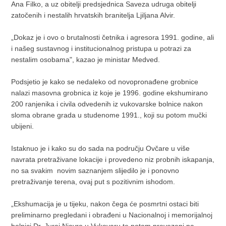
Ana Filko, a uz obitelji predsjednica Saveza udruga obitelji
zatočenih i nestalih hrvatskih branitelja Ljiljana Alvir.
„Dokaz je i ovo o brutalnosti četnika i agresora 1991. godine, ali
i našeg sustavnog i institucionalnog pristupa u potrazi za
nestalim osobama", kazao je ministar Medved.
Podsjetio je kako se nedaleko od novopronađene grobnice
nalazi masovna grobnica iz koje je 1996. godine ekshumirano
200 ranjenika i civila odvedenih iz vukovarske bolnice nakon
sloma obrane grada u studenome 1991., koji su potom mučki
ubijeni.
Istaknuo je i kako su do sada na području Ovčare u više
navrata pretraživane lokacije i provedeno niz probnih iskapanja,
no sa svakim novim saznanjem slijedilo je i ponovno
pretraživanje terena, ovaj put s pozitivnim ishodom.
„Ekshumacija je u tijeku, nakon čega će posmrtni ostaci biti
preliminarno pregledani i obrađeni u Nacionalnoj i memorijalnoj