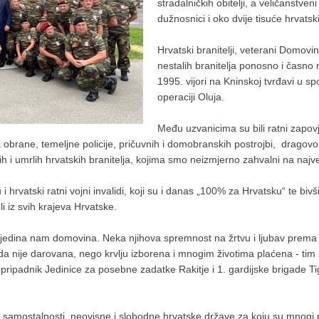
stradalničkih obitelji, a veličanstven
dužnosnici i oko dvije tisuće hrvatski
Hrvatski branitelji, veterani Domovin
nestalih branitelja ponosno i časno 
1995. vijori na Kninskoj tvrđavi u 
operaciji Oluja.
Među uzvanicima su bili ratni zapovj
eća obrane, temeljne policije, pričuvnih i domobranskih postrojbi, drago
alih i umrlih hrvatskih branitelja, kojima smo neizmjerno zahvalni na najv
hrvatski ratni vojni invalidi, koji su i danas „100% za Hrvatsku“ te bivši
i iz svih krajeva Hrvatske.
uva jedina nam domovina. Neka njihova spremnost na žrtvu i ljubav prema
da nije darovana, nego krvlju izborena i mnogim životima plaćena - tim
ripadnik Jedinice za posebne zadatke Rakitje i 1. gardijske brigade Tig
samostalnosti, neovisne i slobodne hrvatske države za koju su mnogi pol