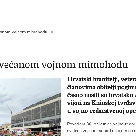
svečanom vojnom mimohodu >
a svečanom vojnom mimohodu
Hrvatski branitelji, vete
članovima obitelji poginu
časno nosili su hrvatsku 
vijori na Kninskoj tvrđa
u vojno-redarstvenoj oper
Povodom 30. obljetnice vojno-redar
svečani vojni mimohod u kojem su sud