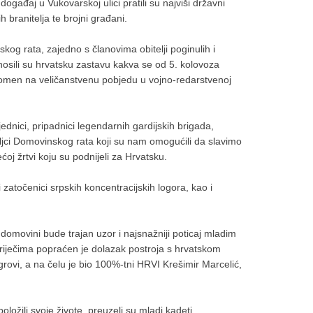
i događaj u Vukovarskoj ulici pratili su najviši državni
h branitelja te brojni građani.
skog rata, zajedno s članovima obitelji poginulih i
nosili su hrvatsku zastavu kakva se od 5. kolovoza
spomen na veličanstvenu pobjedu u vojno-redarstvenoj
ednici, pripadnici legendarnih gardijskih brigada,
voljci Domovinskog rata koji su nam omogućili da slavimo
ećoj žrtvi koju su podnijeli za Hrvatsku.
 zatočenici srpskih koncentracijskih logora, kao i
 domovini bude trajan uzor i najsnažniji poticaj mladim
 riječima popraćen je dolazak postroja s hrvatskom
rovi, a na čelu je bio 100%-tni HRVI Krešimir Marcelić,
ožili svoje živote, preuzeli su mladi kadeti,