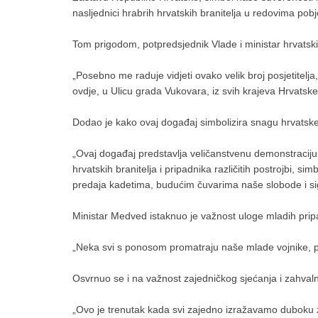
nasljednici hrabrih hrvatskih branitelja u redovima pobj
Tom prigodom, potpredsjednik Vlade i ministar hrvatsk
„Posebno me raduje vidjeti ovako velik broj posjetitelja, 
ovdje, u Ulicu grada Vukovara, iz svih krajeva Hrvatske
Dodao je kako ovaj događaj simbolizira snagu hrvatske 
„Ovaj događaj predstavlja veličanstvenu demonstraciju 
hrvatskih branitelja i pripadnika različitih postrojbi, s
predaja kadetima, budućim čuvarima naše slobode i sig
Ministar Medved istaknuo je važnost uloge mladih pripad
„Neka svi s ponosom promatraju naše mlade vojnike, prip
Osvrnuo se i na važnost zajedničkog sjećanja i zahvaln
„Ovo je trenutak kada svi zajedno izražavamo duboku za