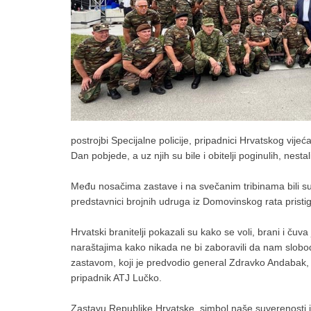
postrojbi Specijalne policije, pripadnici Hrvatskog vij
Dan pobjede, a uz njih su bile i obitelji poginulih, nest
Među nosačima zastave i na svečanim tribinama bili su i 
predstavnici brojnih udruga iz Domovinskog rata pristigl
Hrvatski branitelji pokazali su kako se voli, brani i č
naraštajima kako nikada ne bi zaboravili da nam slobo
zastavom, koji je predvodio general Zdravko Andabak, p
pripadnik ATJ Lučko.
Zastavu Republike Hrvatske, simbol naše suverenosti i 