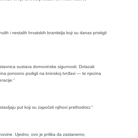
lih i nestalih hrvatskih branitelja koji su danas pristigli
sastavnica sustava domovinske sigurnosti. Dolazak
godina ponosno podigli na kninskoj tvrđavi — te njezina
racije.“
vljaju put koji su započeli njihovi prethodnici.“
movine. Ujedno, ovo je prilika da zastanemo,