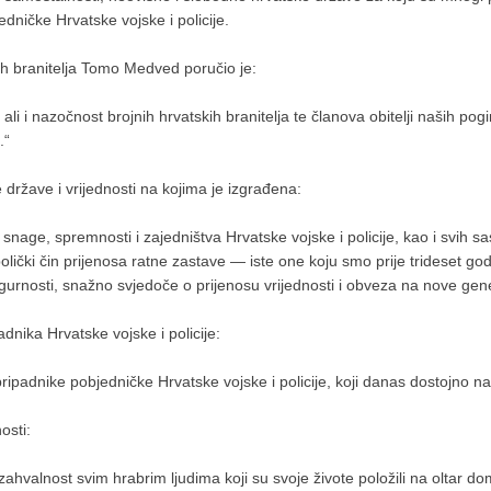
edničke Hrvatske vojske i policije.
ih branitelja Tomo Medved poručio je:
ali i nazočnost brojnih hrvatskih branitelja te članova obitelji naših poginu
.“
države i vrijednosti na kojima je izgrađena:
snage, spremnosti i zajedništva Hrvatske vojske i policije, kao i svih 
imbolički čin prijenosa ratne zastave — iste one koju smo prije trideset 
urnosti, snažno svjedoče o prijenosu vrijednosti i obveza na nove gene
nika Hrvatske vojske i policije:
adnike pobjedničke Hrvatske vojske i policije, koji danas dostojno nasta
osti:
hvalnost svim hrabrim ljudima koji su svoje živote položili na oltar do