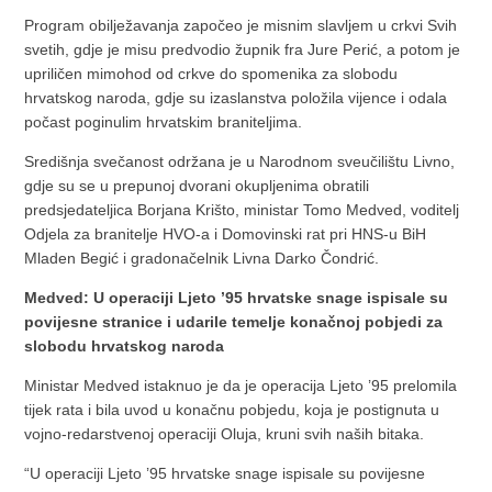
Program obilježavanja započeo je misnim slavljem u crkvi Svih
svetih, gdje je misu predvodio župnik fra Jure Perić, a potom je
upriličen mimohod od crkve do spomenika za slobodu
hrvatskog naroda, gdje su izaslanstva položila vijence i odala
počast poginulim hrvatskim braniteljima.
Središnja svečanost održana je u Narodnom sveučilištu Livno,
gdje su se u prepunoj dvorani okupljenima obratili
predsjedateljica Borjana Krišto, ministar Tomo Medved, voditelj
Odjela za branitelje HVO-a i Domovinski rat pri HNS-u BiH
Mladen Begić i gradonačelnik Livna Darko Čondrić.
Medved: U operaciji Ljeto ’95 hrvatske snage ispisale su
povijesne stranice i udarile temelje konačnoj pobjedi za
slobodu hrvatskog naroda
Ministar Medved istaknuo je da je operacija Ljeto ’95 prelomila
tijek rata i bila uvod u konačnu pobjedu, koja je postignuta u
vojno-redarstvenoj operaciji Oluja, kruni svih naših bitaka.
“U operaciji Ljeto ’95 hrvatske snage ispisale su povijesne