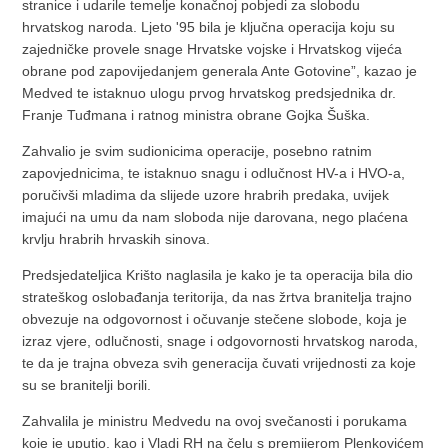
stranice i udarile temelje konačnoj pobjedi za slobodu
hrvatskog naroda. Ljeto '95 bila je ključna operacija koju su
zajedničke provele snage Hrvatske vojske i Hrvatskog vijeća
obrane pod zapovijedanjem generala Ante Gotovine”, kazao je
Medved te istaknuo ulogu prvog hrvatskog predsjednika dr.
Franje Tuđmana i ratnog ministra obrane Gojka Šuška.
Zahvalio je svim sudionicima operacije, posebno ratnim
zapovjednicima, te istaknuo snagu i odlučnost HV-a i HVO-a,
poručivši mladima da slijede uzore hrabrih predaka, uvijek
imajući na umu da nam sloboda nije darovana, nego plaćena
krvlju hrabrih hrvaskih sinova.
Predsjedateljica Krišto naglasila je kako je ta operacija bila dio
strateškog oslobađanja teritorija, da nas žrtva branitelja trajno
obvezuje na odgovornost i očuvanje stečene slobode, koja je
izraz vjere, odlučnosti, snage i odgovornosti hrvatskog naroda,
te da je trajna obveza svih generacija čuvati vrijednosti za koje
su se branitelji borili.
Zahvalila je ministru Medvedu na ovoj svečanosti i porukama
koje je uputio, kao i Vladi RH na čelu s premijerom Plenkovićem