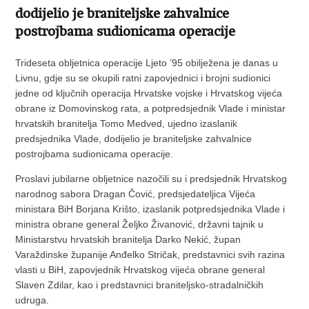
dodijelio je braniteljske zahvalnice
postrojbama sudionicama operacije
Trideseta obljetnica operacije Ljeto ’95 obilježena je danas u
Livnu, gdje su se okupili ratni zapovjednici i brojni sudionici
jedne od ključnih operacija Hrvatske vojske i Hrvatskog vijeća
obrane iz Domovinskog rata, a potpredsjednik Vlade i ministar
hrvatskih branitelja Tomo Medved, ujedno izaslanik
predsjednika Vlade, dodijelio je braniteljske zahvalnice
postrojbama sudionicama operacije.
Proslavi jubilarne obljetnice nazočili su i predsjednik Hrvatskog
narodnog sabora Dragan Čović, predsjedateljica Vijeća
ministara BiH Borjana Krišto, izaslanik potpredsjednika Vlade i
ministra obrane general Željko Živanović, državni tajnik u
Ministarstvu hrvatskih branitelja Darko Nekić, župan
Varaždinske županije Anđelko Stričak, predstavnici svih razina
vlasti u BiH, zapovjednik Hrvatskog vijeća obrane general
Slaven Zdilar, kao i predstavnici braniteljsko-stradalničkih
udruga.