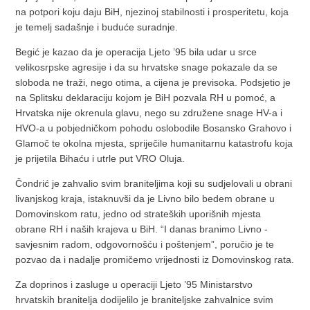
na potpori koju daju BiH, njezinoj stabilnosti i prosperitetu, koja
je temelj sadašnje i buduće suradnje.
Begić je kazao da je operacija Ljeto ’95 bila udar u srce
velikosrpske agresije i da su hrvatske snage pokazale da se
sloboda ne traži, nego otima, a cijena je previsoka. Podsjetio je
na Splitsku deklaraciju kojom je BiH pozvala RH u pomoć, a
Hrvatska nije okrenula glavu, nego su združene snage HV-a i
HVO-a u pobjedničkom pohodu oslobodile Bosansko Grahovo i
Glamoč te okolna mjesta, spriječile humanitarnu katastrofu koja
je prijetila Bihaću i utrle put VRO Oluja.
Čondrić je zahvalio svim braniteljima koji su sudjelovali u obrani
livanjskog kraja, istaknuvši da je Livno bilo bedem obrane u
Domovinskom ratu, jedno od strateških uporišnih mjesta
obrane RH i naših krajeva u BiH. “I danas branimo Livno -
savjesnim radom, odgovornošću i poštenjem”, poručio je te
pozvao da i nadalje promičemo vrijednosti iz Domovinskog rata.
Za doprinos i zasluge u operaciji Ljeto ’95 Ministarstvo
hrvatskih branitelja dodijelilo je braniteljske zahvalnice svim