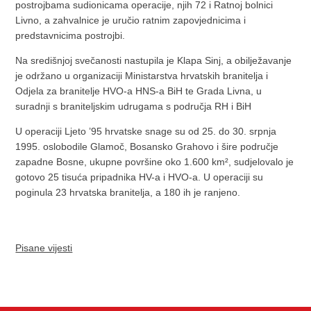
postrojbama sudionicama operacije, njih 72 i Ratnoj bolnici
Livno, a zahvalnice je uručio ratnim zapovjednicima i
predstavnicima postrojbi.
Na središnjoj svečanosti nastupila je Klapa Sinj, a obilježavanje
je održano u organizaciji Ministarstva hrvatskih branitelja i
Odjela za branitelje HVO-a HNS-a BiH te Grada Livna, u
suradnji s braniteljskim udrugama s područja RH i BiH
U operaciji Ljeto ’95 hrvatske snage su od 25. do 30. srpnja
1995. oslobodile Glamoč, Bosansko Grahovo i šire područje
zapadne Bosne, ukupne površine oko 1.600 km², sudjelovalo je
gotovo 25 tisuća pripadnika HV-a i HVO-a. U operaciji su
poginula 23 hrvatska branitelja, a 180 ih je ranjeno.
Pisane vijesti