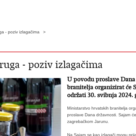
uga - poziv izlagačima >
ruga - poziv izlagačima
U povodu proslave Dana 
branitelja organizirat će 
održati 30. svibnja 2024.
Ministarstvo hrvatskih branitelja or
proslave Dana državnosti. Sajam će 
zagrebačkom Jarunu.
Na Sajam se kao izlagači mogu prijav