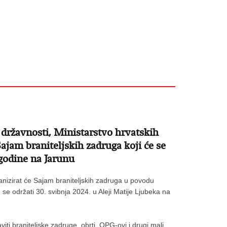
državnosti, Ministarstvo hrvatskih
Sajam braniteljskih zadruga koji će se
 godine na Jarunu
ganizirat će Sajam braniteljskih zadruga u povodu
se održati 30. svibnja 2024. u Aleji Matije Ljubeka na
iti braniteljske zadruge, obrti, OPG-ovi i drugi mali