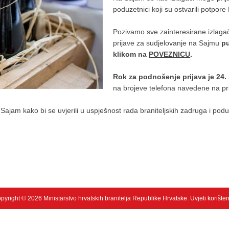
poduzetnici koji su ostvarili potpore 
Pozivamo sve zainteresirane izlagač
prijave za sudjelovanje na Sajmu
pu
klikom na
POVEZNICU
.
Rok za podnošenje prijava je 24.
na brojeve telefona navedene na p
am kako bi se uvjerili u uspješnost rada braniteljskih zadruga i poduzet
pyright © 2026 Ministarstvo hrvatskih branitelja Republike Hrvatske.
Uvjeti korište