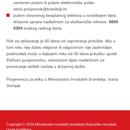
usmenim putem ili putem elektroničke pošte:
eticki.povjerenik@branitelji.hr
putem otvorenog besplatnog telefona u središnjem tijelu
državne uprave nadležnom za službeničke odnose:
0800
0304
svakog radnog dana.
Rok za rješavanje je 60 dana od zaprimanja pritužbe. Ako u
tom roku nije dobio odgovor ili odgovorom nije zadovoljan,
podnositelj može u daljnjem roku od 30 dana pritužbu uputiti
Etičkom povjerenstvu, neovisnom tijelu nadležnom za
promicanje etičkih načela u državnoj službi.
Povjerenica za etiku u Ministarstvu hrvatskih branitelja: Ivana
Jurinjak
Copyright © 2026 Ministarstvo hrvatskih branitelja Republike Hrvatske.
Uvjeti korištenja
.