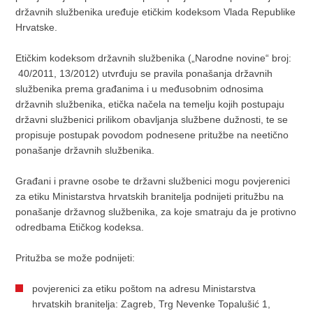
državnih službenika uređuje etičkim kodeksom Vlada Republike
Hrvatske.
Etičkim kodeksom državnih službenika („Narodne novine“ broj:
40/2011, 13/2012) utvrđuju se pravila ponašanja državnih
službenika prema građanima i u međusobnim odnosima
državnih službenika, etička načela na temelju kojih postupaju
državni službenici prilikom obavljanja službene dužnosti, te se
propisuje postupak povodom podnesene pritužbe na neetično
ponašanje državnih službenika.
Građani i pravne osobe te državni službenici mogu
povjerenici
za etiku Ministarstva hrvatskih branitelja podnijeti pritužbu na
ponašanje državnog službenika, za koje smatraju da je protivno
odredbama Etičkog kodeksa.
Pritužba se može podnijeti:
povjerenici za etiku poštom na adresu Ministarstva
hrvatskih branitelja: Zagreb, Trg Nevenke Topalušić 1,