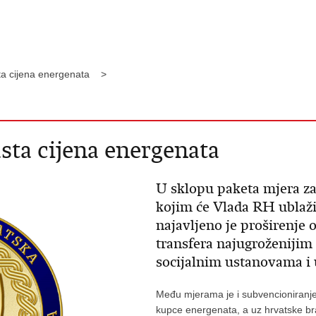
sta cijena energenata >
sta cijena energenata
U sklopu paketa mjera za
kojim će Vlada RH ublaži
najavljeno je proširenje 
transfera najugroženijim
socijalnim ustanovama i 
Među mjerama je i subvencioniranj
kupce energenata, a uz hrvatske br