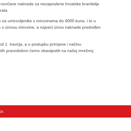
ci novčane naknade za nezaposlene hrvatske branitelje
rata.
 za umirovljenike s mirovinama do 4000 kuna, i to u
 o iznosu mirovine, a najveći iznos naknade predviđen
od 1. travnja, a o postupku primjene i načinu
stih pravodobno ćemo obavijestiti na našoj mrežnoj
nja
.