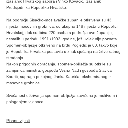
izaslanik Hrvatskog sabora i Vinko Kovačić, izaslanik
Predsjednika Republike Hrvatske.
Na području Sisačko-moslavačke županije otkrivena su 43
mjesta masovnih grobnica, od ukupno 148 mjesta u Republici
Hrvatskoj, dok sudbina 220 osoba s područja ove županije,
nestalih u periodu 1991./1992. godine, još uvijek nije poznata.
Spomen-obilježje otkriveno na brdu Pogledić je 63. takvo koje
je Republika Hrvatska postavila u znak sjećanja na žrtve ratnog
stradanja.
Nakon prigodnih obraćanja, spomen-obilježje su otkrile su
zamjenica ministra, gospođa Vesna Nađ i gospođa Slavica
Kaurić, supruga pokojnog Janka Kaurića, ekshumiranog iz
masovne grobnice.
Svečanost otkrivanja spomen-obilježja završena je molitvom i
polaganjem vijenaca.
Pisane vijesti