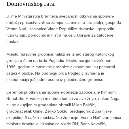
Domovinskog rata.
U ime Ministarstva branitelja svečanosti otkrivanja spomen-
obilježja prisustvovali su zamjenica ministra branitelja, gospođa
Vesna Nađ, izaslanica Vlade Republike Hrvatske i gospodin
Ivan Grujić, pomoćnik ministra na čelu Uprave za zatočene i
nestale.
Mjesto masovne grobnice nalazi se iznad starog Katoličkog
groblja u šumi na brdu Pogledić. Ekshumacijom izvršenom
1996. godine iz masovne grobnice ekshumirani su posmrtni
ostaci 4 osobe. Na području brda Pogledić izvršena je
ekshumacija još jedne osobe iz pojedinačne grobnice.
Ceremonija otkrivanja spomen-obilježja započela je himnom
Republike Hrvatske i minutom šutnje za sve žrtve, nakon čega
su se okupljenim građanima obratili Milan Bakšić,
gradonačelnik Gline, Željko Soldo, predsjednik Županijske
skupštine Sisačko-moslavačke županije, Vesna Nađ, zamjenica
ministra branitelja i izaslanica Vlade RH, Boris Kovačić,