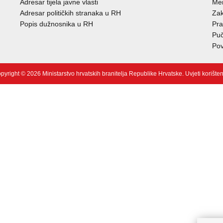
Adresar tijela javne vlasti
Mem
Adresar političkih stranaka u RH
Zak
Popis dužnosnika u RH
Pra
Puč
Pov
pyright © 2026 Ministarstvo hrvatskih branitelja Republike Hrvatske.
Uvjeti korište