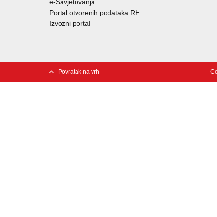
e-Savjetovanja
Portal otvorenih podataka RH
Izvozni porta
l
Povratak na vrh
Co