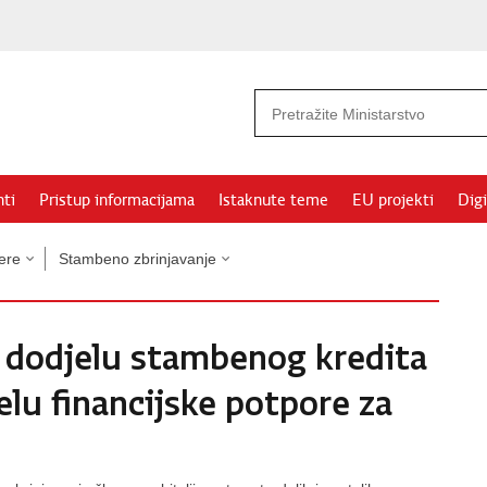
ti
Pristup informacijama
Istaknute teme
EU projekti
Digi
ere
Stambeno zbrinjavanje
a dodjelu stambenog kredita
jelu financijske potpore za