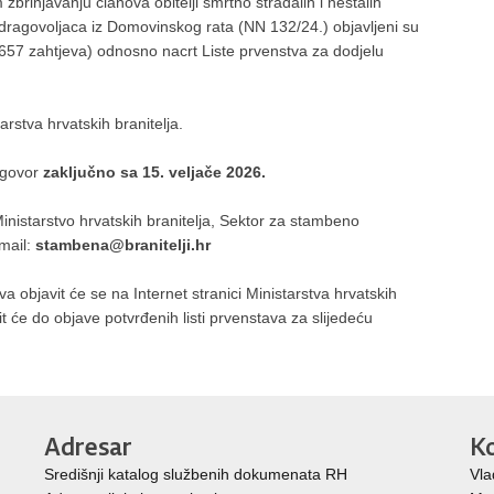
rinjavanju članova obitelji smrtno stradalih i nestalih
a i dragovoljaca iz Domovinskog rata (NN 132/24.) objavljeni su
.657 zahtjeva) odnosno nacrt Liste prvenstva za dodjelu
arstva hrvatskih branitelja.
rigovor
zaključno sa 15. veljače 2026.
nistarstvo hrvatskih branitelja, Sektor za stambeno
-mail:
stambena@branitelji.hr
a objavit će se na Internet stranici Ministarstva hrvatskih
dit će do objave potvrđenih listi prvenstava za slijedeću
Adresar
Ko
Središnji katalog službenih dokumenata RH
Vla