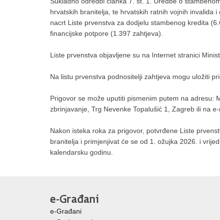
Sukladno odredbi članka 7. st. 1. Uredbe o stambenom zb
hrvatskih branitelja, te hrvatskih ratnih vojnih invalid
nacrt Liste prvenstva za dodjelu stambenog kredita (6
financijske potpore (1.397 zahtjeva).
Liste prvenstva objavljene su na Internet stranici Minist
Na listu prvenstva podnositelji zahtjeva mogu uložiti p
Prigovor se može uputiti pismenim putem na adresu: Mi
zbrinjavanje, Trg Nevenke Topalušić 1, Zagreb ili na e
Nakon isteka roka za prigovor, potvrđene Liste prvenstv
branitelja i primjenjivat će se od 1. ožujka 2026. i vrije
kalendarsku godinu.
e-Građani
e-Građani