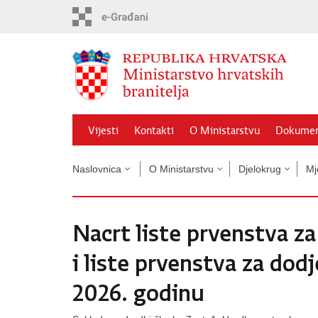
Preskoči
na
glavni
sadržaj
Vijesti
Kontakti
O Ministarstvu
Dokumen
Naslovnica
O Ministarstvu
Djelokrug
Mj
Nacrt liste prvenstva z
i liste prvenstva za dod
2026. godinu