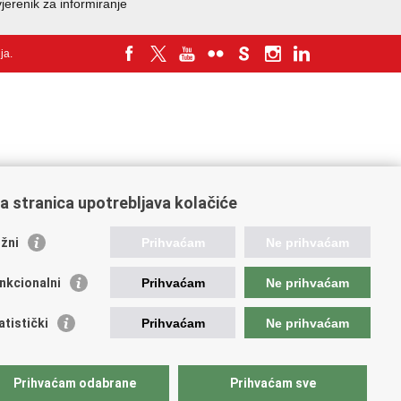
jerenik za informiranje
nja
.
a stranica upotrebljava kolačiće
žni
Prihvaćam
Ne prihvaćam
nkcionalni
Prihvaćam
Ne prihvaćam
atistički
Prihvaćam
Ne prihvaćam
Prihvaćam odabrane
Prihvaćam sve