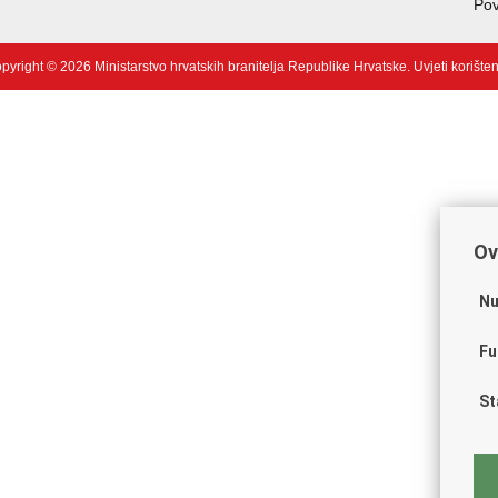
Pov
pyright © 2026 Ministarstvo hrvatskih branitelja Republike Hrvatske.
Uvjeti korište
Ov
Nu
Fu
St