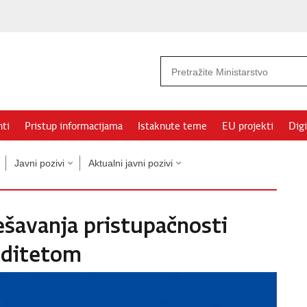
ti
Pristup informacijama
Istaknute teme
EU projekti
Digi
Javni pozivi
Aktualni javni pozivi
ješavanja pristupačnosti
iditetom