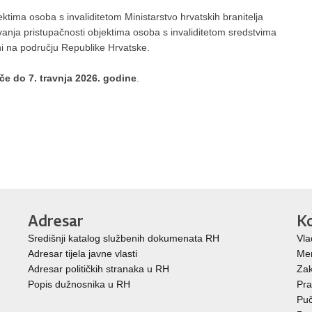
ektima osoba s invaliditetom Ministarstvo hrvatskih branitelja
avanja pristupačnosti objektima osoba s invaliditetom sredstvima
i na području Republike Hrvatske.
ače do 7. travnja 2026. godine
.
Adresar
Ko
Središnji katalog službenih dokumenata RH
Vla
Adresar tijela javne vlasti
Mem
Adresar političkih stranaka u RH
Zak
Popis dužnosnika u RH
Pra
Puč