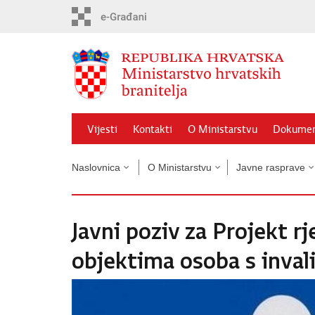
Preskoči
na
glavni
sadržaj
Vijesti
Kontakti
O Ministarstvu
Dokumen
Naslovnica
O Ministarstvu
Javne rasprave
Javni poziv za Projekt r
objektima osoba s inval