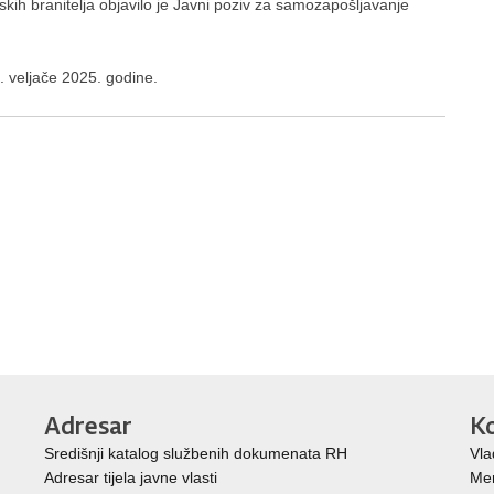
kih branitelja objavilo je Javni poziv za samozapošljavanje
4. veljače 2025. godine.
Adresar
Ko
Središnji katalog službenih dokumenata RH
Vla
Adresar tijela javne vlasti
Mem