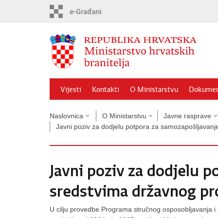
Preskoči
na
glavni
sadržaj
Vijesti
Kontakti
O Ministarstvu
Dokumen
Naslovnica
O Ministarstvu
Javne rasprave
Javni poziv za dodjelu potpora za samozapošljavan
Javni poziv za dodjelu 
sredstvima državnog pr
U cilju provedbe Programa stručnog osposobljavanja i zap