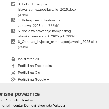
3_Prilog 1_Skupna
izjava_samozapošljavanje_2025.docx
(47kb)
4_Kriteriji i način bodovanja
zahtjeva_2025.pdf
(388kb)
5_Vodič za pravdanje namjenskog
utroška_samozapoš_2025.pdf
(668kb)
6_Obrazac_izvjesca_samozaposljavanje_2025.xlsx
(25kb)
Ispiši stranicu
Podijeli na Facebooku
Podijeli na X-u
Podijeli na Google +
risne poveznice
da Republike Hrvatske
orijalni centar Domovinskog rata Vukovar