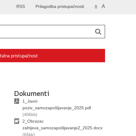
A
RSS
Prilagodba pristupačnosti
A
talna pristupačnost
Dokumenti
1_Javni
poziv_samozapošljavanje_2025.pdf
(406kb)
2_Obrazac
zahtjeva_samozapošljavanje2_2025.docx
(65kb)