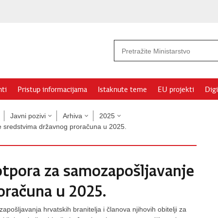
ti
Pristup informacijama
Istaknute teme
EU projekti
Digi
Javni pozivi
Arhiva
2025
je sredstvima državnog proračuna u 2025.
potpora za samozapošljavanje
oračuna u 2025.
ošljavanja hrvatskih branitelja i članova njihovih obitelji za