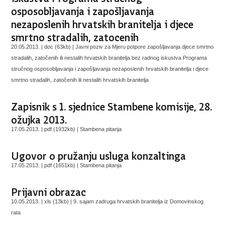
osposobljavanja i zapošljavanja
nezaposlenih hrvatskih branitelja i djece
smrtno stradalih, zatocenih
20.05.2013. | doc (63kb) |
Javni poziv za Mjeru potpore zapošljavanja djece smrtno
stradalih, zatočenih ili nestalih hrvatskih branitelja bez radnog iskustva Programa
stručnog osposobljavanja i zapošljavanja nezaposlenih hrvatskih branitelja i djece
smrtno stradalih, zatočenih ili nestalih hrvatskih branitelja
Zapisnik s 1. sjednice Stambene komisije, 28.
ožujka 2013.
17.05.2013. | pdf (1932kb) |
Stambena pitanja
Ugovor o pružanju usluga konzaltinga
17.05.2013. | pdf (1651kb) |
Stambena pitanja
Prijavni obrazac
10.05.2013. | xls (13kb) |
9. sajam zadruga hrvatskih branitelja iz Domovinskog
rata