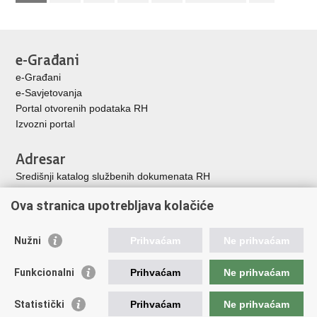
e-Građani
e-Građani
e-Savjetovanja
Portal otvorenih podataka RH
Izvozni porta
l
Adresar
Središnji katalog službenih dokumenata RH
Adresar tijela javne vlasti
Ova stranica upotrebljava kolačiće
Adresar političkih stranaka u RH
Popis dužnosnika u RH
Nužni
Prihvaćam
Ne prihvaćam
Korisne poveznice
Funkcionalni
Prihvaćam
Ne prihvaćam
Vlada Republike Hrvatske
Memorijalni centar Domovinskog rata Vukovar
Statistički
Prihvaćam
Ne prihvaćam
Zaklada hrvatskih branitelja iz Domovinskog rata