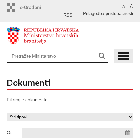
Preskoči
A
A
na
Prilagodba pristupačnosti
glavni
RSS
sadržaj
Dokumenti
Filtrirajte dokumente:
Od: