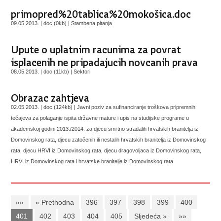
primopred%20tablica%20mokošica.doc
09.05.2013. | doc (0kb) |
Stambena pitanja
Upute o uplatnim racunima za povrat
isplacenih ne pripadajucih novcanih prava
08.05.2013. | doc (11kb) |
Sektori
Obrazac zahtjeva
02.05.2013. | doc (124kb) |
Javni poziv za sufinanciranje troškova pripremnih
tečajeva za polaganje ispita državne mature i upis na studijske programe u
akademskoj godini 2013./2014. za djecu smrtno stradalih hrvatskih branitelja iz
Domovinskog rata, djecu zatočenih ili nestalih hrvatskih branitelja iz Domovinskog
rata, djecu HRVI iz Domovinskog rata, djecu dragovoljaca iz Domovinskog rata,
HRVI iz Domovinskog rata i hrvatske branitelje iz Domovinskog rata
««
« Prethodna
396
397
398
399
400
401
402
403
404
405
Sljedeća »
»»